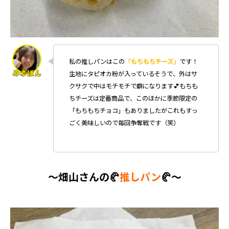
私の推しパンはこの
「もちもちチーズ」
です！
生地にタピオカ粉が入っているそうで、外はサ
クサクで中はモチモチで癖になります💕もちも
ちチーズは定番商品で、このほかに季節限定の
「もちもちチョコ」もありましたがこれもすっ
ごく美味しいので毎回争奪戦です（笑）
～畑山さんの🥐
推しパン
🥐～